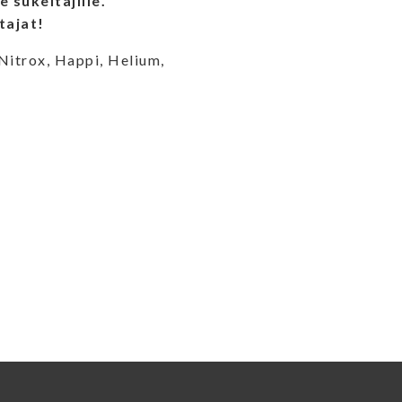
e sukeltajille.
tajat!
Nitrox, Happi, Helium,