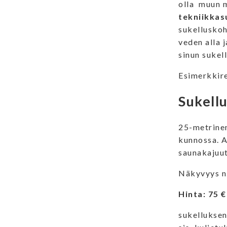
olla muun 
tekniikkas
sukelluskoh
veden alla 
sinun sukell
Esimerkkire
Sukellu
25-metrinen
kunnossa. A
saunakajuu
Näkyvyys n
Hinta: 75 €
sukelluksen