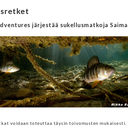
usretket
dventures järjestää sukellusmatkoja Saimaa
kat voidaan toteuttaa täysin toivomusten mukaisesti