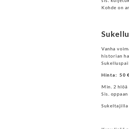
sis. kuljet
Kohde on ar
Sukellu
Vanha voima
historian h
Sukelluspaik
Hinta: 50 €
Min. 2 hlöä
Sis. oppaan
Sukeltajill