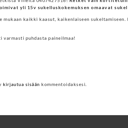
retkistä Villeltä 0407427516!
Retket vain kortitetuill
imivat yli 15v sukelluskokemuksen omaavat sukel
 mukaan kaikki kaasut, kaikenlaiseen sukeltamiseen. 
ti varmasti puhdasta paineilmaa!
yy
kirjautua sisään
kommentoidaksesi.