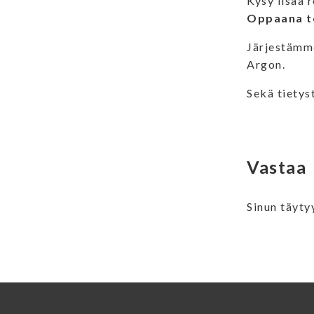
Kysy lisää 
Oppaana to
Järjestämme
Argon.
Sekä tietys
Vastaa
Sinun täyt