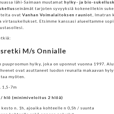
muassa lähi-Saimaan muutamat
hylky- ja bio-sukellu
ukellus
seinämät tarjoten syvyyksiä kokeneillekin sukel
teita ovat
Vanhan Voimalaitoksen rauniot
, Imatran 
ja virtasukellukset. Etsimme kanssasi alueeltamme sopi
ustasollesi.
tkiä:
sretki M/s Onnialle
 puuproomun hylky, joka on uponnut vuonna 1997. Alus
hvenet ovat asuttaneet luodon reunalla makaavan hyl
ttaa myöten.
. 1,5-7m
 / hlö (minimiveloitus 2 hlöä)
 kesto n. 1h, ajoaika kohteelle n 0,5h / suunta