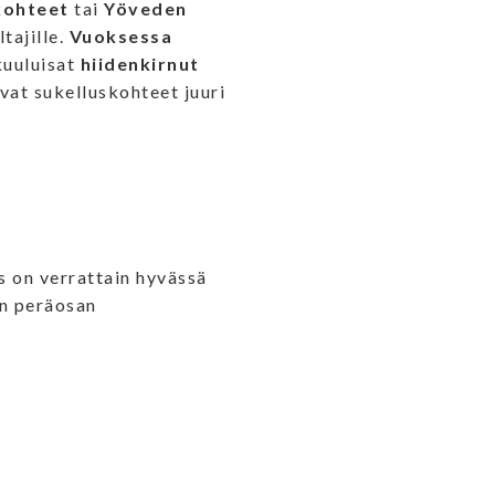
skohteet
tai
Yöveden
tajille.
Vuoksessa
kuuluisat
hiidenkirnut
vat sukelluskohteet juuri
 on verrattain hyvässä
yn peräosan