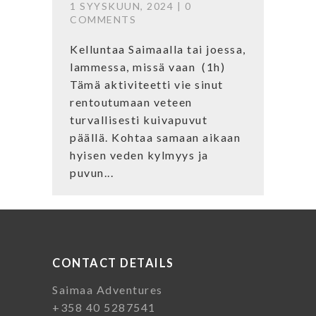
1 SYYSKUUN, 2024 |
0
COMMENTS
Kelluntaa Saimaalla tai joessa,
lammessa, missä vaan (1h)
Tämä aktiviteetti vie sinut
rentoutumaan veteen
turvallisesti kuivapuvut
päällä. Kohtaa samaan aikaan
hyisen veden kylmyys ja
puvun...
CONTACT DETAILS
Saimaa Adventures
+358 40 5287541