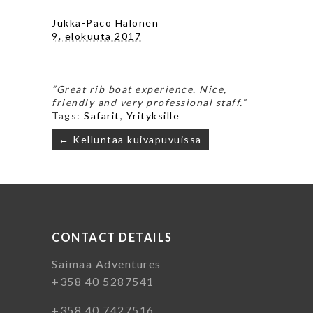
Jukka-Paco Halonen
9. elokuuta 2017
”Great rib boat experience
. Nice,
friendly and very profession
al staff.”
Tags:
Safarit
,
Yrityksille
Artikkelien
← Kelluntaa kuivapuvuissa
selaus
CONTACT DETAILS
Saimaa Adventures
+358 40 5287541
+358 40 7427516