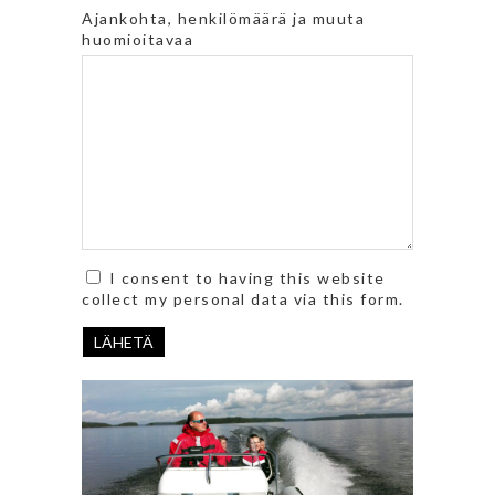
Please
Please
Ajankohta, henkilömäärä ja muuta
ignore
ignore
huomioitavaa
this
this
field
field
I consent to having this website
collect my personal data via this form.
LÄHETÄ