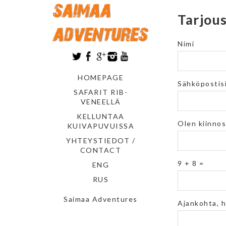
Tarjou
Nimi
HOMEPAGE
Sähköpostis
SAFARIT RIB-
VENEELLÄ
KELLUNTAA
Olen kiinno
KUIVAPUVUISSA
YHTEYSTIEDOT /
CONTACT
9 + 8 =
ENG
RUS
Saimaa Adventures
Please
Please
Ajankohta, 
ignore
ignore
this
this