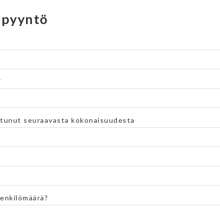
spyyntö
i
stunut seuraavasta kokonaisuudesta
henkilömäärä?