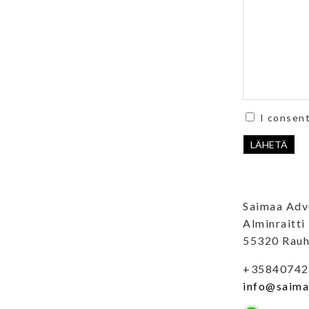
field
field
I consent
LÄHETÄ
Saimaa Adv
Alminraitti
55320 Rau
+35840742
info@saima